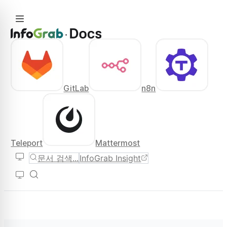
GitLab
n8n
Teleport
Mattermost
문서 검색...
InfoGrab Insight