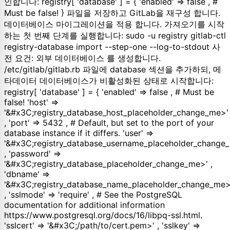
인합니다: registry[ 'database' ] = { 'enabled' => false , #
Must be false! } 파일을 저장하고 GitLab을 재구성 합니다.
데이터베이스 마이그레이션을 적용 합니다. 가져오기를 시작
하는 첫 번째 단계를 실행합니다: sudo -u registry gitlab-ctl
registry-database import --step-one --log-to-stdout 사
전 요건: 외부 데이터베이스 를 생성합니다.
/etc/gitlab/gitlab.rb 파일에 database 섹션을 추가하되, 메
타데이터 데이터베이스가 비활성화된 상태로 시작합니다:
registry[ 'database' ] = { 'enabled' => false , # Must be
false! 'host' =>
'&#x3C;registry_database_host_placeholder_change_me>'
, 'port' => 5432 , # Default, but set to the port of your
database instance if it differs. 'user' =>
'&#x3C;registry_database_username_placeholder_change
, 'password' =>
'&#x3C;registry_database_placeholder_change_me>' ,
'dbname' =>
'&#x3C;registry_database_name_placeholder_change_me>
, 'sslmode' => 'require' , # See the PostgreSQL
documentation for additional information
https://www.postgresql.org/docs/16/libpq-ssl.html.
'sslcert' => '&#x3C;/path/to/cert.pem>' , 'sslkey' =>