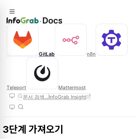
GitLab
n8n
Teleport
Mattermost
문서 검색...
InfoGrab Insight
3단계 가져오기