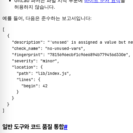
GitLab 파서는 파일 시작 부분에
바이트 순서 표식
을
허용하지 않습니다.
예를 들어, 다음은 준수하는 보고서입니다:
[
{
"description"
:
"'unused' is assigned a value but ne
"check_name"
:
"no-unused-vars"
,
"fingerprint"
:
"7815696ecbf1c96e6894b779456d330e"
,
"severity"
:
"minor"
,
"location"
:
{
"path"
:
"lib/index.js"
,
"lines"
:
{
"begin"
:
42
}
}
}
]
일반 도구와 코드 품질 통합
#