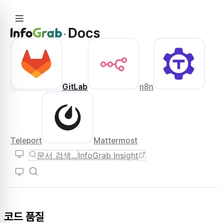
GitLab
n8n
Teleport
Mattermost
문서 검색...
InfoGrab Insight
코드 품질