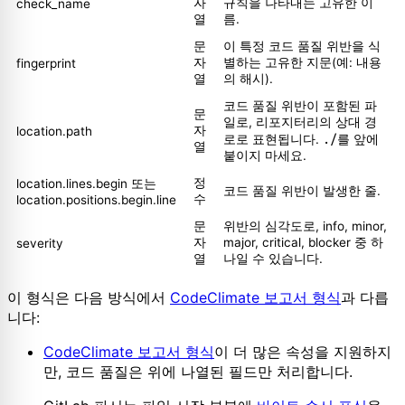
자
규칙을 나타내는 고유한 이
check_name
열
름.
문
이 특정 코드 품질 위반을 식
자
별하는 고유한 지문(예: 내용
fingerprint
열
의 해시).
코드 품질 위반이 포함된 파
문
일로, 리포지터리의 상대 경
자
location.path
./
로로 표현됩니다.
를 앞에
열
붙이지 마세요.
정
location.lines.begin 또는
코드 품질 위반이 발생한 줄.
수
location.positions.begin.line
문
위반의 심각도로, info, minor,
자
major, critical, blocker 중 하
severity
열
나일 수 있습니다.
이 형식은 다음 방식에서
CodeClimate 보고서 형식
과 다릅
니다:
CodeClimate 보고서 형식
이 더 많은 속성을 지원하지
만, 코드 품질은 위에 나열된 필드만 처리합니다.