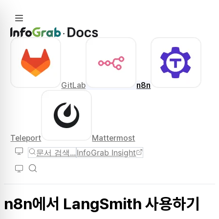
GitLab
n8n
Teleport
Mattermost
문서 검색...
InfoGrab Insight
n8n에서 LangSmith 사용하기