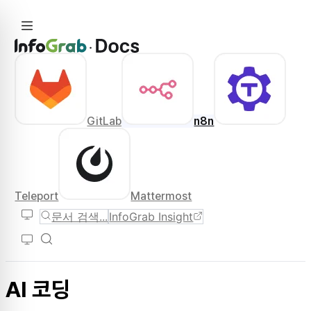
GitLab
n8n
Teleport
Mattermost
문서 검색...
InfoGrab Insight
AI 코딩