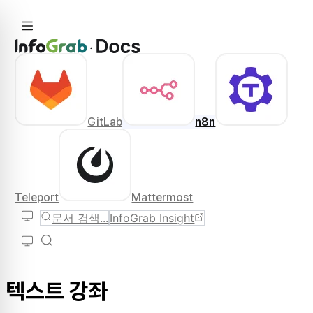
GitLab
n8n
Teleport
Mattermost
문서 검색...
InfoGrab Insight
텍스트 강좌