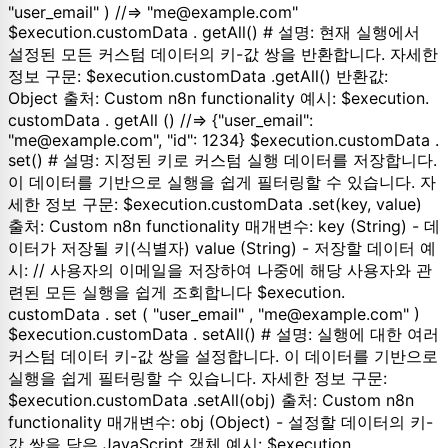
"user_email" ) //=> "me@example.com"
$execution.customData . getAll() # 설명: 현재 실행에서
설정된 모든 커스텀 데이터의 키-값 쌍을 반환합니다. 자세한
정보 구문: $execution.customData .getAll() 반환값:
Object 출처: Custom n8n functionality 예시: $execution.
customData . getAll () //=> {"user_email":
"me@example.com", "id": 1234} $execution.customData .
set() # 설명: 지정된 키로 커스텀 실행 데이터를 저장합니다.
이 데이터를 기반으로 실행을 쉽게 필터링할 수 있습니다. 자
세한 정보 구문: $execution.customData .set(key, value)
출처: Custom n8n functionality 매개변수: key (String) - 데
이터가 저장될 키(식별자) value (String) - 저장할 데이터 예
시: // 사용자의 이메일을 저장하여 나중에 해당 사용자와 관
련된 모든 실행을 쉽게 조회합니다 $execution.
customData . set ( "user_email" , "me@example.com" )
$execution.customData . setAll() # 설명: 실행에 대한 여러
커스텀 데이터 키-값 쌍을 설정합니다. 이 데이터를 기반으로
실행을 쉽게 필터링할 수 있습니다. 자세한 정보 구문:
$execution.customData .setAll(obj) 출처: Custom n8n
functionality 매개변수: obj (Object) - 설정할 데이터의 키-
값 쌍을 담은 JavaScript 객체 예시: $execution.