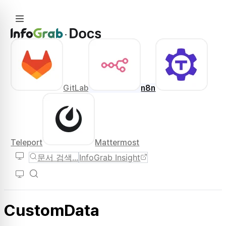
GitLab
n8n
Teleport
Mattermost
문서 검색...
InfoGrab Insight
CustomData