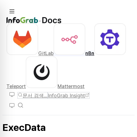
GitLab
n8n
Teleport
Mattermost
문서 검색...
InfoGrab Insight
ExecData