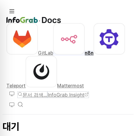
GitLab
n8n
Teleport
Mattermost
문서 검색...
InfoGrab Insight
대기