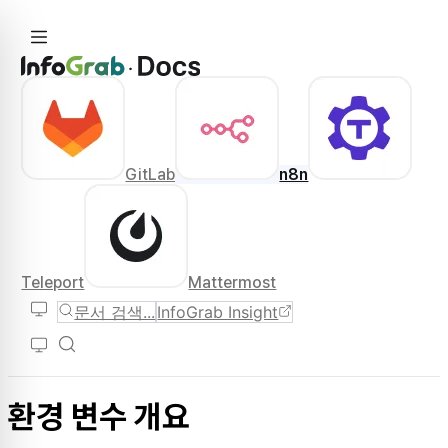
GitLab
n8n
Teleport
Mattermost
문서 검색...
InfoGrab Insight
환경 변수 개요