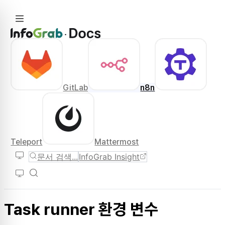
GitLab
n8n
Teleport
Mattermost
문서 검색...
InfoGrab Insight
Task runner 환경 변수