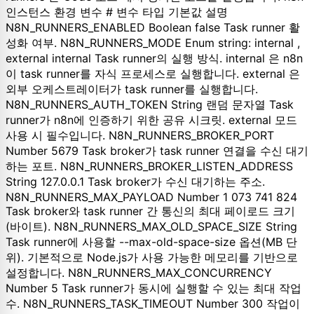
인스턴스 환경 변수 # 변수 타입 기본값 설명
N8N_RUNNERS_ENABLED Boolean false Task runner 활
성화 여부. N8N_RUNNERS_MODE Enum string: internal ,
external internal Task runner의 실행 방식. internal 은 n8n
이 task runner를 자식 프로세스로 실행합니다. external 은
외부 오케스트레이터가 task runner를 실행합니다.
N8N_RUNNERS_AUTH_TOKEN String 랜덤 문자열 Task
runner가 n8n에 인증하기 위한 공유 시크릿. external 모드
사용 시 필수입니다. N8N_RUNNERS_BROKER_PORT
Number 5679 Task broker가 task runner 연결을 수신 대기
하는 포트. N8N_RUNNERS_BROKER_LISTEN_ADDRESS
String 127.0.0.1 Task broker가 수신 대기하는 주소.
N8N_RUNNERS_MAX_PAYLOAD Number 1 073 741 824
Task broker와 task runner 간 통신의 최대 페이로드 크기
(바이트). N8N_RUNNERS_MAX_OLD_SPACE_SIZE String
Task runner에 사용할 --max-old-space-size 옵션(MB 단
위). 기본적으로 Node.js가 사용 가능한 메모리를 기반으로
설정합니다. N8N_RUNNERS_MAX_CONCURRENCY
Number 5 Task runner가 동시에 실행할 수 있는 최대 작업
수. N8N_RUNNERS_TASK_TIMEOUT Number 300 작업이