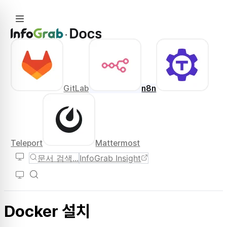
GitLab
n8n
Teleport
Mattermost
문서 검색...
InfoGrab Insight
Docker 설치