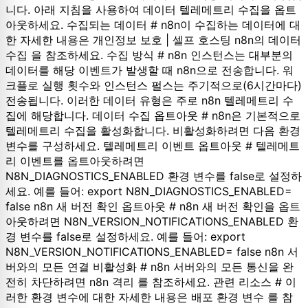
니다. 아래 지침을 사용하여 데이터 텔레메트리 수집을 옵트
아웃하세요. 수집되는 데이터 # n8n이 수집하는 데이터에 대
한 자세한 내용은 개인정보 보호 | 셀프 호스팅 n8n의 데이터
수집 을 참조하세요. 수집 방식 # n8n 인스턴스는 대부분의
데이터를 해당 이벤트가 발생할 때 n8n으로 전송합니다. 워
크플로 실행 횟수와 인스턴스 펄스는 주기적으로(6시간마다)
전송됩니다. 이러한 데이터 유형은 주로 n8n 텔레메트리 수
집에 해당합니다. 데이터 수집 옵트아웃 # n8n은 기본적으로
텔레메트리 수집을 활성화합니다. 비활성화하려면 다음 환경
변수를 구성하세요. 텔레메트리 이벤트 옵트아웃 # 텔레메트
리 이벤트를 옵트아웃하려면
N8N_DIAGNOSTICS_ENABLED 환경 변수를 false로 설정하
세요. 예를 들어: export N8N_DIAGNOSTICS_ENABLED=
false n8n 새 버전 확인 옵트아웃 # n8n 새 버전 확인을 옵트
아웃하려면 N8N_VERSION_NOTIFICATIONS_ENABLED 환
경 변수를 false로 설정하세요. 예를 들어: export
N8N_VERSION_NOTIFICATIONS_ENABLED= false n8n 서
버와의 모든 연결 비활성화 # n8n 서버와의 모든 통신을 완
전히 차단하려면 n8n 격리 를 참조하세요. 관련 리소스 # 이
러한 환경 변수에 대한 자세한 내용은 배포 환경 변수 를 참