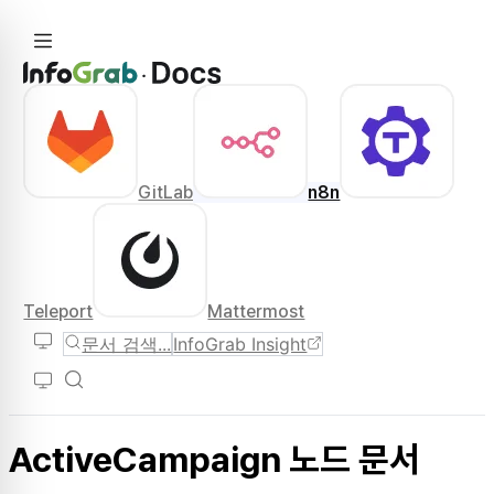
GitLab
n8n
Teleport
Mattermost
문서 검색...
InfoGrab Insight
ActiveCampaign 노드 문서