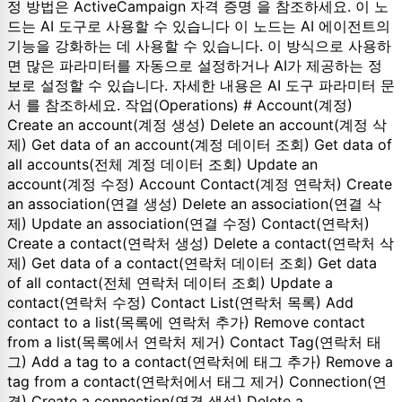
정 방법은 ActiveCampaign 자격 증명 을 참조하세요. 이 노
드는 AI 도구로 사용할 수 있습니다 이 노드는 AI 에이전트의
기능을 강화하는 데 사용할 수 있습니다. 이 방식으로 사용하
면 많은 파라미터를 자동으로 설정하거나 AI가 제공하는 정
보로 설정할 수 있습니다. 자세한 내용은 AI 도구 파라미터 문
서 를 참조하세요. 작업(Operations) # Account(계정)
Create an account(계정 생성) Delete an account(계정 삭
제) Get data of an account(계정 데이터 조회) Get data of
all accounts(전체 계정 데이터 조회) Update an
account(계정 수정) Account Contact(계정 연락처) Create
an association(연결 생성) Delete an association(연결 삭
제) Update an association(연결 수정) Contact(연락처)
Create a contact(연락처 생성) Delete a contact(연락처 삭
제) Get data of a contact(연락처 데이터 조회) Get data
of all contact(전체 연락처 데이터 조회) Update a
contact(연락처 수정) Contact List(연락처 목록) Add
contact to a list(목록에 연락처 추가) Remove contact
from a list(목록에서 연락처 제거) Contact Tag(연락처 태
그) Add a tag to a contact(연락처에 태그 추가) Remove a
tag from a contact(연락처에서 태그 제거) Connection(연
결) Create a connection(연결 생성) Delete a