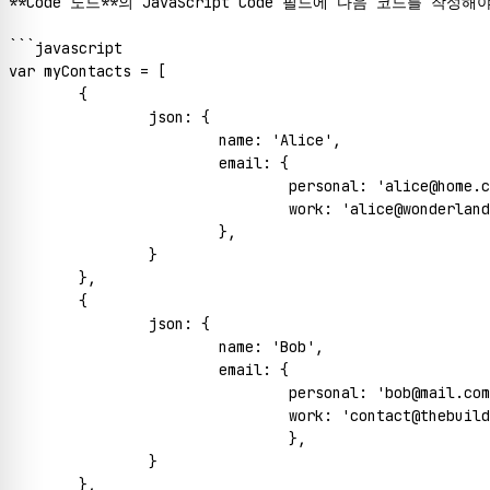
**Code 노드**의 JavaScript Code 필드에 다음 코드를 작성해야
```javascript

var myContacts = [

	{

		json: {

			name: 'Alice',

			email: {

				personal: 'alice@home.com',

				work: 'alice@wonderland.org'

			},

		}

	},

	{

		json: {

			name: 'Bob',

			email: {

				personal: 'bob@mail.com',

				work: 'contact@thebuilder.com'

				},

		}

	},
