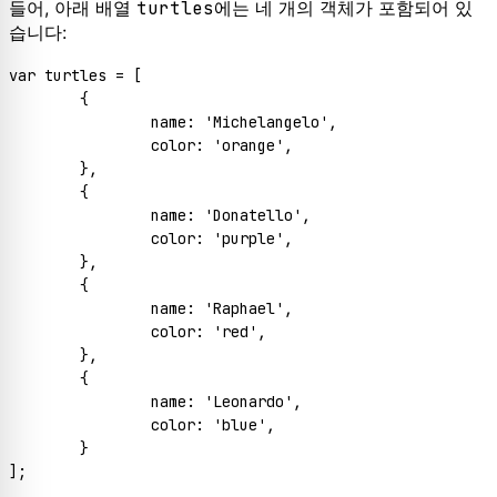
들어, 아래 배열
turtles
에는 네 개의 객체가 포함되어 있
습니다:
var
 turtles = [

	{

name
: 
'Michelangelo'
,

color
: 
'orange'
,

	},

	{

name
: 
'Donatello'
,

color
: 
'purple'
,

	},

	{

name
: 
'Raphael'
,

color
: 
'red'
,

	},

	{

name
: 
'Leonardo'
,

color
: 
'blue'
,

	}
