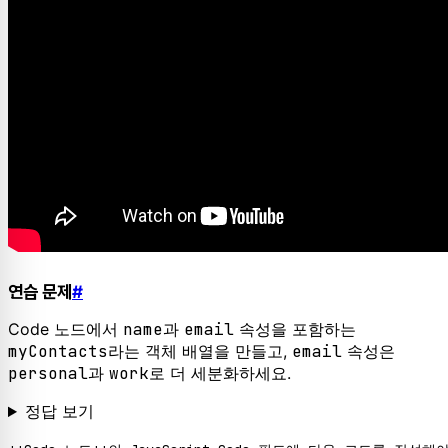
연습 문제
#
Code 노드에서
name
과
email
속성을 포함하는
myContacts
라는 객체 배열을 만들고,
email
속성은
personal
과
work
로 더 세분화하세요.
정답 보기