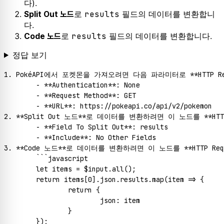
다).
로
results
필드의 데이터를 변환합니
Split Out 노드
다.
로
results
필드의 데이터를 변환합니다.
Code 노드
정답 보기
1. PokéAPI에서 포켓몬을 가져오려면 다음 파라미터로 **HTTP Re
	- **Authentication**: None

	- **Request Method**: GET

	- **URL**: https://pokeapi.co/api/v2/pokemon

2. **Split Out 노드**로 데이터를 변환하려면 이 노드를 **H
	- **Field To Split Out**: results

	- **Include**: No Other Fields

3. **Code 노드**로 데이터를 변환하려면 이 노드를 **HTTP Re
	```javascript

	let items = $input.all();

	return items[0].json.results.map(item => {

		return {

			json: item

		}

	});
