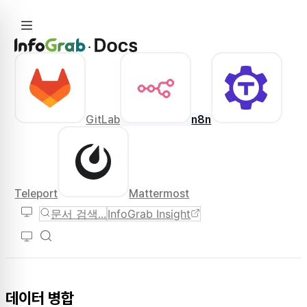
GitLab
n8n
Teleport
Mattermost
문서 검색...
InfoGrab Insight
데이터 병합