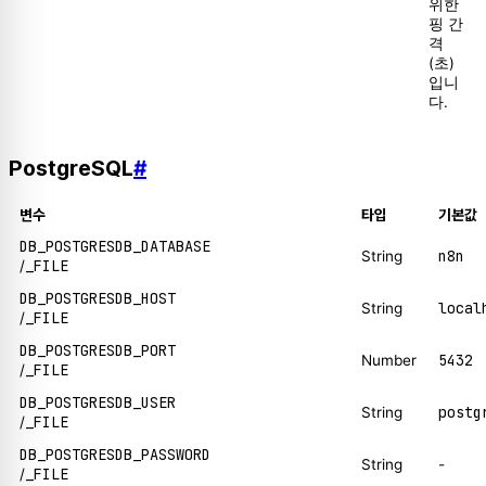
위한
핑 간
격
(초)
입니
다.
PostgreSQL
#
변수
타입
기본값
DB_POSTGRESDB_DATABASE
n8n
String
_FILE
/
DB_POSTGRESDB_HOST
local
String
_FILE
/
DB_POSTGRESDB_PORT
5432
Number
_FILE
/
DB_POSTGRESDB_USER
postg
String
_FILE
/
DB_POSTGRESDB_PASSWORD
String
-
_FILE
/