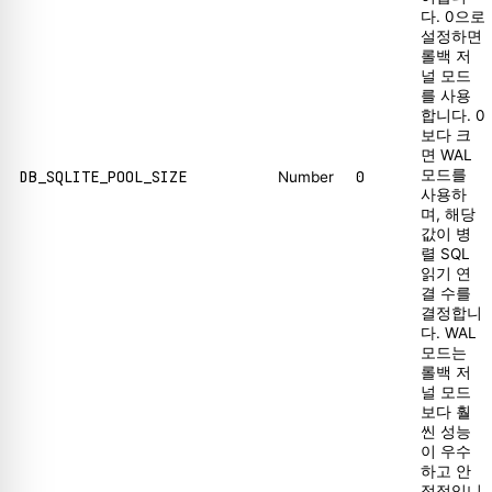
다. 0으로
설정하면
롤백 저
널 모드
를 사용
합니다. 0
보다 크
면 WAL
모드를
DB_SQLITE_POOL_SIZE
0
Number
사용하
며, 해당
값이 병
렬 SQL
읽기 연
결 수를
결정합니
다. WAL
모드는
롤백 저
널 모드
보다 훨
씬 성능
이 우수
하고 안
정적입니