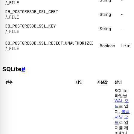
String
-
_FILE
/
DB_POSTGRESDB_SSL_CERT
String
-
_FILE
/
DB_POSTGRESDB_SSL_KEY
String
-
_FILE
/
DB_POSTGRESDB_SSL_REJECT_UNAUTHORIZED
true
Boolean
_FILE
/
SQLite
#
변수
타입
기본값
설명
SQLite
파일을
WAL 모
드
로 열
지,
롤백
저널 모
드
로 열
지를 제
어합니