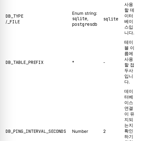
사용
할 데
Enum string:
DB_TYPE
이터
sqlite
,
sqlite
_FILE
베이
/
postgresdb
스입
니다.
테이
블 이
름에
사용
DB_TABLE_PREFIX
*
-
할 접
두사
입니
다.
데이
터베
이스
연결
이 유
지되
는지
DB_PING_INTERVAL_SECONDS
2
확인
Number
하기