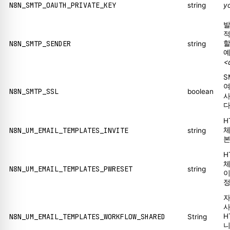
N8N_SMTP_OAUTH_PRIVATE_KEY
string
y
발
적
N8N_SMTP_SENDER
할
string
예
<
S
여
N8N_SMTP_SSL
boolean
사
다
H
N8N_UM_EMAIL_TEMPLATES_INVITE
체
string
본
H
체
N8N_UM_EMAIL_TEMPLATES_PWRESET
string
이
정
자
사
N8N_UM_EMAIL_TEMPLATES_WORKFLOW_SHARED
H
String
니