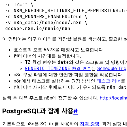
 -e TZ="" \

 -e N8N_ENFORCE_SETTINGS_FILE_PERMISSIONS=tr
 -e N8N_RUNNERS_ENABLED=true \

 -v n8n_data:/home/node/.n8n \

이 명령어는 영구 데이터를 저장할 볼륨을 생성하고, 필요한 
호스트의 포트
5678
을 매핑하고 노출합니다.
컨테이너의 시간대를 설정합니다.
TZ
환경 변수는
date
와 같은 스크립트 및 명령어
GENERIC_TIMEZONE
환경 변수
는
Schedule Tri
n8n 구성 파일에 대한 안전한 파일 권한을 적용합니다.
n8n에서 태스크를 실행하는 권장 방식인
태스크 러너
를
컨테이너 재시작 후에도 데이터가 유지되도록
n8n_dat
실행 후 다음 주소로 n8n에 접근할 수 있습니다.
http://local
PostgreSQL과 함께 사용
#
기본적으로 n8n은 SQLite를 사용하여
자격 증명
, 과거 실행 