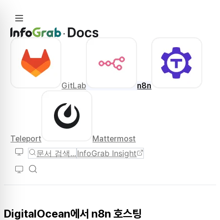
GitLab
n8n
Teleport
Mattermost
문서 검색...
InfoGrab Insight
DigitalOcean에서 n8n 호스팅