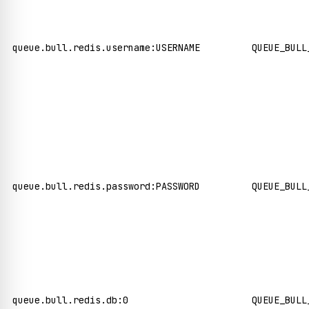
queue.bull.redis.username:USERNAME
QUEUE_BULL
queue.bull.redis.password:PASSWORD
QUEUE_BULL
queue.bull.redis.db:0
QUEUE_BULL