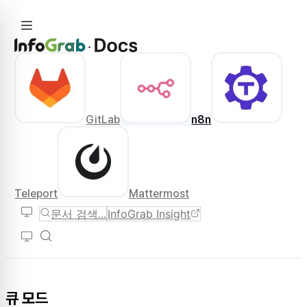
GitLab
n8n
Teleport
Mattermost
문서 검색...
InfoGrab Insight
큐 모드