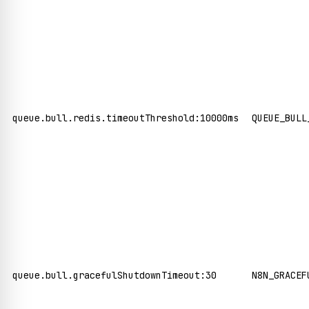
queue.bull.redis.timeoutThreshold:10000ms
QUEUE_BULL
queue.bull.gracefulShutdownTimeout:30
N8N_GRACEF