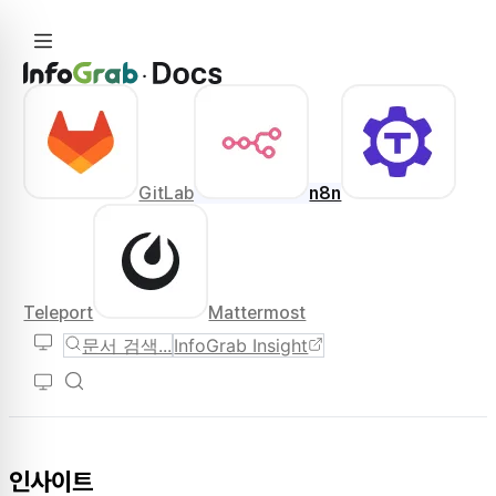
GitLab
n8n
Teleport
Mattermost
문서 검색...
InfoGrab Insight
인사이트