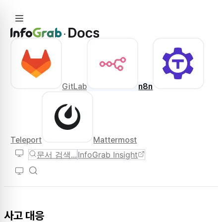
GitLab
n8n
Teleport
Mattermost
문서 검색...
InfoGrab Insight
사고 대응