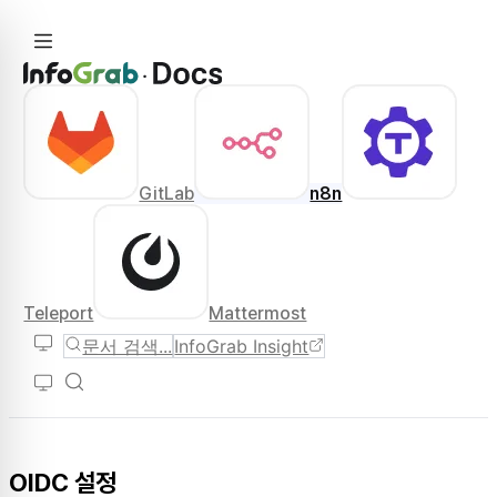
GitLab
n8n
Teleport
Mattermost
문서 검색...
InfoGrab Insight
OIDC 설정