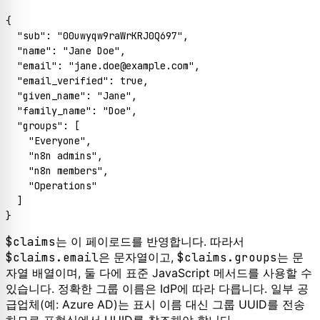
{
"sub"
:
"00uwyqw9raWrKRJ0Q697"
,
"name"
:
"Jane Doe"
,
"email"
:
"jane.doe@example.com"
,
"email_verified"
:
true
,
"given_name"
:
"Jane"
,
"family_name"
:
"Doe"
,
"groups"
:
[
"Everyone"
,
"n8n admins"
,
"n8n members"
,
"Operations"
]
}
$claims
는 이 페이로드를 반영합니다. 따라서
$claims.email
은 문자열이고,
$claims.groups
는 문
자열 배열이며, 둘 다에 표준 JavaScript 메서드를 사용할 수
있습니다. 정확한 그룹 이름은 IdP에 따라 다릅니다. 일부 공
급업체(예: Azure AD)는 표시 이름 대신 그룹 UUID를 전송
하므로 표현식에서 UUID를 참조해야 합니다.