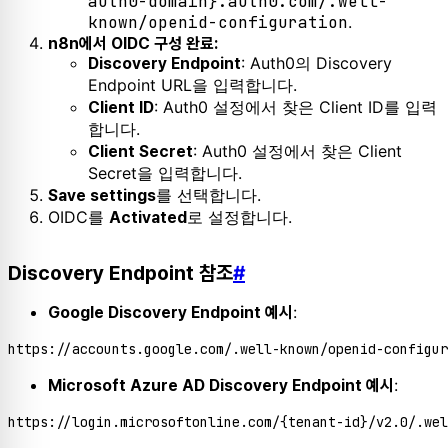
auth0-domain}.auth0.com/.well-
known/openid-configuration
.
n8n에서 OIDC 구성 완료:
: Auth0의 Discovery
Discovery Endpoint
Endpoint URL을 입력합니다.
: Auth0 설정에서 찾은 Client ID를 입력
Client ID
합니다.
: Auth0 설정에서 찾은 Client
Client Secret
Secret을 입력합니다.
를 선택합니다.
Save settings
OIDC를
로 설정합니다.
Activated
Discovery Endpoint 참조
#
:
Google Discovery Endpoint 예시
:
Microsoft Azure AD Discovery Endpoint 예시