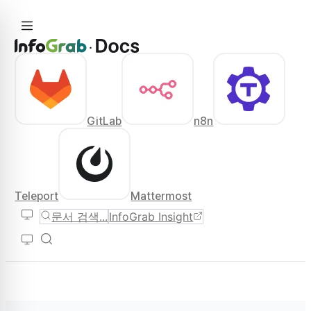
GitLab
n8n
Teleport
Mattermost
문서 검색...
InfoGrab Insight