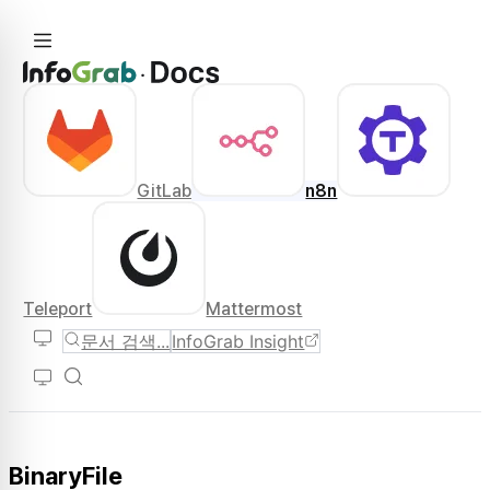
GitLab
n8n
Teleport
Mattermost
문서 검색...
InfoGrab Insight
BinaryFile