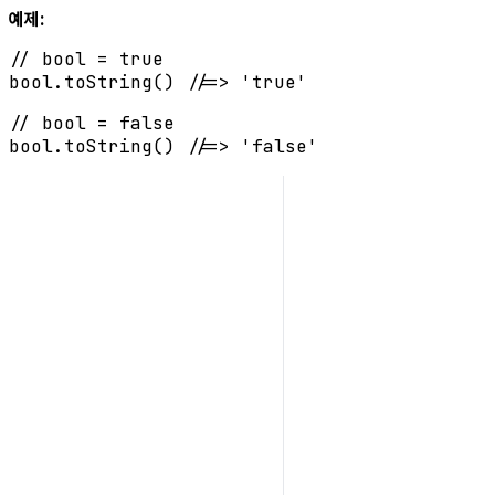
예제:
// bool = true
bool.
toString
() 
//=> 'true'
// bool = false
bool.
toString
() 
//=> 'false'