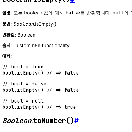
모든 boolean 값에 대해
false
를 반환합니다.
null
에
설명:
Boolean
.isEmpty()
문법:
Boolean
반환값:
Custom n8n functionality
출처:
예제:
// bool = true
bool.
isEmpty
() 
// => false
// bool = false
bool.
isEmpty
() 
// => false
// bool = null
bool.
isEmpty
() 
// => true
Boolean
toNumber()
.
#