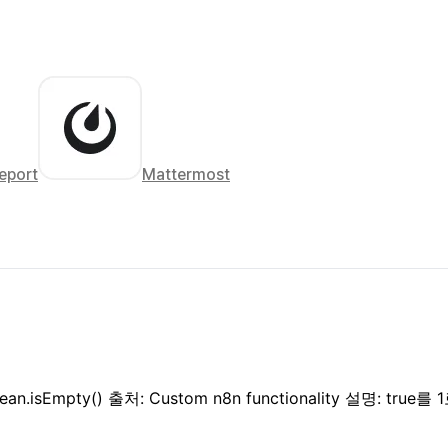
eport
Mattermost
isEmpty() 출처: Custom n8n functionality 설명: true를