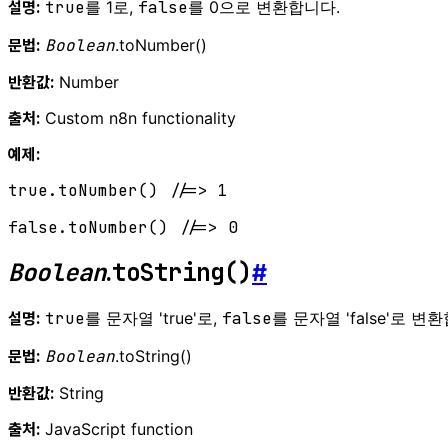
true
를 1로,
false
를 0으로 변환합니다.
설명:
Boolean
.toNumber()
문법:
Number
반환값:
Custom n8n functionality
출처:
예제:
true
.
toNumber
() 
//=> 1
false
.
toNumber
() 
//=> 0
Boolean
toString()
.
#
true
를 문자열 'true'로,
false
를 문자열 'false'로 변
설명:
Boolean
.toString()
문법:
String
반환값:
JavaScript function
출처: