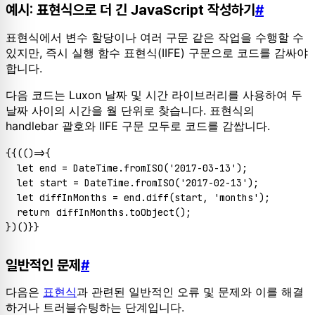
예시: 표현식으로 더 긴 JavaScript 작성하기
#
표현식에서 변수 할당이나 여러 구문 같은 작업을 수행할 수
있지만, 즉시 실행 함수 표현식(IIFE) 구문으로 코드를 감싸야
합니다.
다음 코드는 Luxon 날짜 및 시간 라이브러리를 사용하여 두
날짜 사이의 시간을 월 단위로 찾습니다. 표현식의
handlebar 괄호와 IIFE 구문 모두로 코드를 감쌉니다.
{{(
()=>
{

let
 end = 
DateTime
.
fromISO
(
'2017-03-13'
);

let
 start = 
DateTime
.
fromISO
(
'2017-02-13'
);

let
 diffInMonths = end.
diff
(start, 
'months'
);

return
 diffInMonths.
toObject
();

일반적인 문제
#
다음은
표현식
과 관련된 일반적인 오류 및 문제와 이를 해결
하거나 트러블슈팅하는 단계입니다.