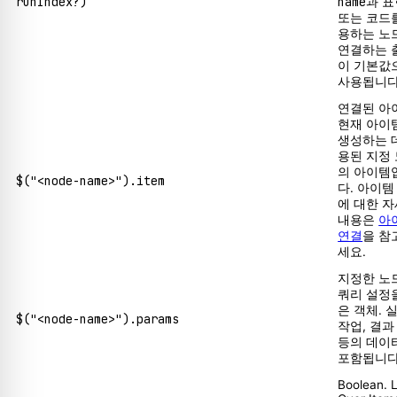
runIndex?)
name
과 
또는 코드
용하는 노
연결하는 
이 기본값
사용됩니다
연결된 아
현재 아이
생성하는 
용된 지정
의 아이템
$("<node-name>").item
다. 아이템
에 대한 
내용은
아
연결
을 참
세요.
지정한 노
쿼리 설정
은 객체. 
$("<node-name>").params
작업, 결과
등의 데이
포함됩니다
Boolean. 