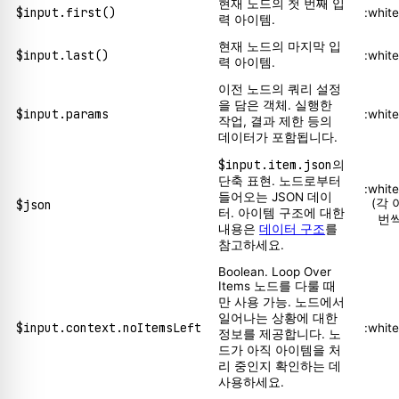
현재 노드의 첫 번째 입
$input.first()
:whit
력 아이템.
현재 노드의 마지막 입
$input.last()
:whit
력 아이템.
이전 노드의 쿼리 설정
을 담은 객체. 실행한
$input.params
:whit
작업, 결과 제한 등의
데이터가 포함됩니다.
$input.item.json
의
단축 표현. 노드로부터
:whit
들어오는 JSON 데이
(각
$json
터. 아이템 구조에 대한
번씩
내용은
데이터 구조
를
참고하세요.
Boolean. Loop Over
Items 노드를 다룰 때
만 사용 가능. 노드에서
일어나는 상황에 대한
$input.context.noItemsLeft
:whit
정보를 제공합니다. 노
드가 아직 아이템을 처
리 중인지 확인하는 데
사용하세요.