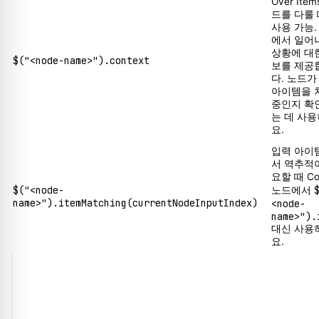
Over Item
드를 다룰
사용 가능.
에서 일어
상황에 대
$("<node-name>").context
보를 제공
다. 노드가
아이템을 
중인지 확
는 데 사
요.
입력 아이
서 역추적
요할 때 Co
$("<node-
노드에서
name>").itemMatching(currentNodeInputIndex)
<node-
name>").
대신 사용
요.