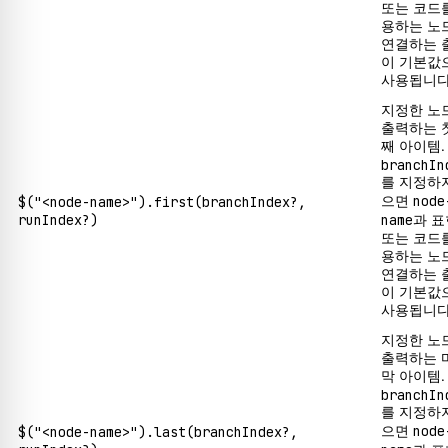
또는 코드
용하는 노
연결하는 
이 기본값
사용됩니다
지정한 노
출력하는 
째 아이템.
branchIn
를 지정하
node
$("<node-name>").first(branchIndex?,
으면
runIndex?)
name
과 
또는 코드
용하는 노
연결하는 
이 기본값
사용됩니다
지정한 노
출력하는 
막 아이템.
branchIn
를 지정하
node
$("<node-name>").last(branchIndex?,
으면